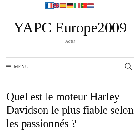
S
YAPC Europe2009
k
i
p
Actu
t
o
R
e
c
MENU
c
o
h
e
n
r
c
t
h
Quel est le moteur Harley
e
e
r
Davidson le plus fiable selon
n
:
t
les passionnés ?