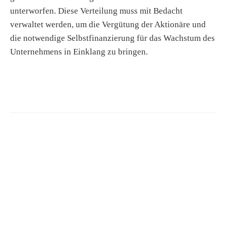
unterworfen. Diese Verteilung muss mit Bedacht
verwaltet werden, um die Vergütung der Aktionäre und
die notwendige Selbstfinanzierung für das Wachstum des
Unternehmens in Einklang zu bringen.
S
e
a
r
c
h
f