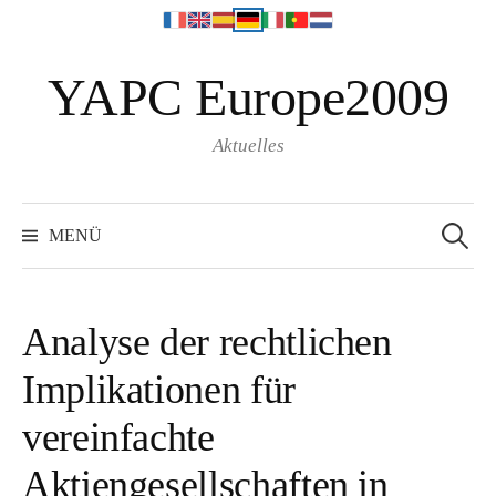
S
YAPC Europe2009
p
r
i
Aktuelles
n
g
S
e
e
MENÜ
a
z
r
c
u
h
f
m
o
Analyse der rechtlichen
r
I
:
Implikationen für
n
h
vereinfachte
a
l
Aktiengesellschaften in