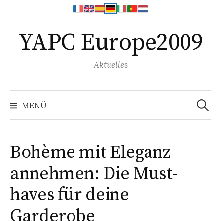
Springe
YAPC Europe2009
zum
Inhalt
Aktuelles
Search
for:
MENÜ
Bohème mit Eleganz
annehmen: Die Must-
haves für deine
Garderobe