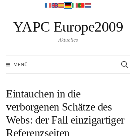
S
YAPC Europe2009
p
r
i
Aktuelles
n
g
S
e
e
MENÜ
a
z
r
c
u
h
f
m
o
Eintauchen in die
r
I
:
verborgenen Schätze des
n
h
Webs: der Fall einzigartiger
a
l
Referenzseiten