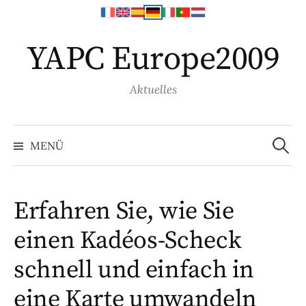
S
YAPC Europe2009
p
r
i
Aktuelles
n
g
S
e
e
MENÜ
a
z
r
c
u
h
f
m
o
Erfahren Sie, wie Sie
r
I
:
einen Kadéos-Scheck
n
h
schnell und einfach in
a
l
eine Karte umwandeln