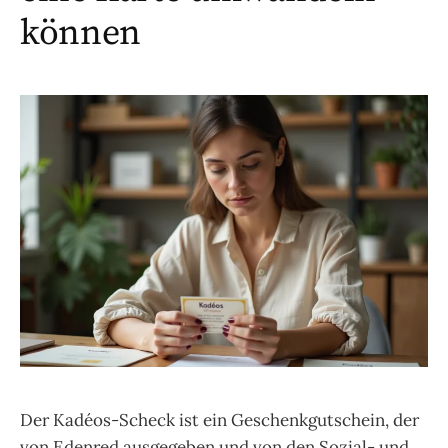
t
können
Der Kadéos-Scheck ist ein Geschenkgutschein, der
von Edenred ausgegeben und von den Sozial- und