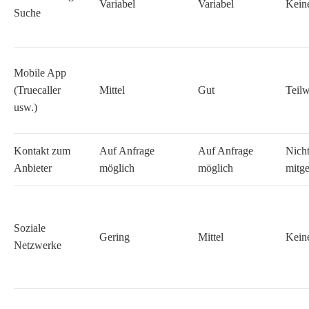
Variabel
Variabel
Kein
Suche
Mobile App
(Truecaller
Mittel
Gut
Teilw
usw.)
Kontakt zum
Auf Anfrage
Auf Anfrage
Nich
Anbieter
möglich
möglich
mitge
Soziale
Gering
Mittel
Kein
Netzwerke