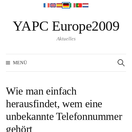
S
YAPC Europe2009
p
r
i
Aktuelles
n
g
S
e
e
MENÜ
a
z
r
c
u
h
f
m
o
Wie man einfach
r
I
:
herausfindet, wem eine
n
h
unbekannte Telefonnummer
a
l
gehört