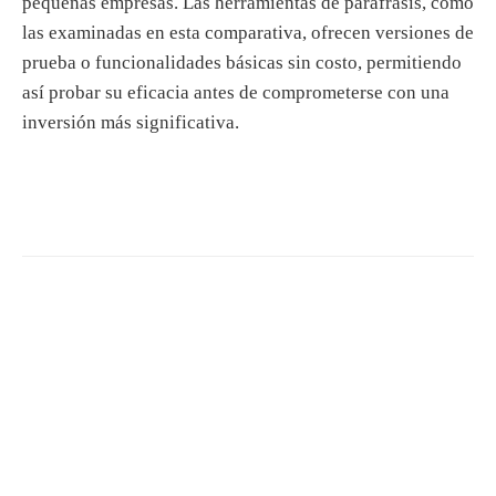
pequeñas empresas. Las herramientas de paráfrasis, como
las examinadas en esta comparativa, ofrecen versiones de
prueba o funcionalidades básicas sin costo, permitiendo
así probar su eficacia antes de comprometerse con una
inversión más significativa.
S
e
a
r
c
h
f