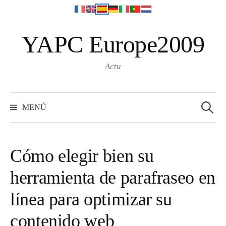
S
YAPC Europe2009
a
l
t
Actu
a
r
S
e
a
MENÚ
a
l
r
c
c
h
f
o
o
Cómo elegir bien su
r
n
:
herramienta de parafraseo en
t
e
línea para optimizar su
n
i
contenido web