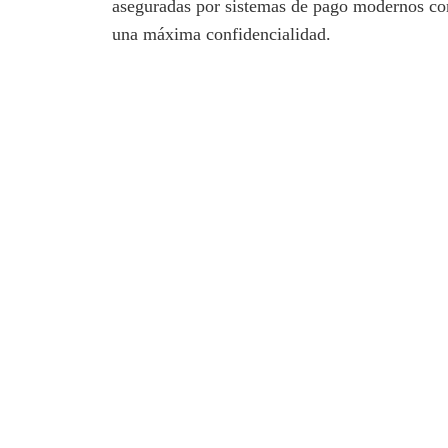
aseguradas por sistemas de pago modernos 
una máxima confidencialidad.
El uso de servicios como
Europ Assistance
of
de la tarjeta. Los usuarios también pueden act
permite monitorear en tiempo real los movimi
Al asegurar una protección robusta y multifac
una tranquilidad esencial para gestionar sus fi