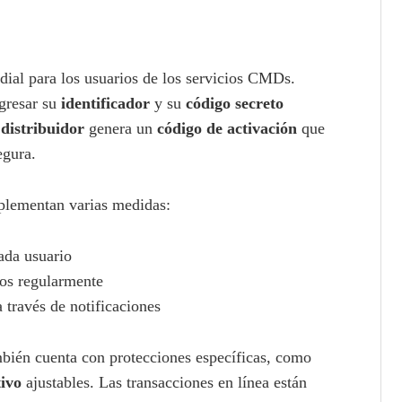
rdial para los usuarios de los servicios CMDs.
ngresar su
identificador
y su
código secreto
l
distribuidor
genera un
código de activación
que
egura.
implementan varias medidas:
ada usuario
os regularmente
 través de notificaciones
mbién cuenta con protecciones específicas, como
tivo
ajustables. Las transacciones en línea están