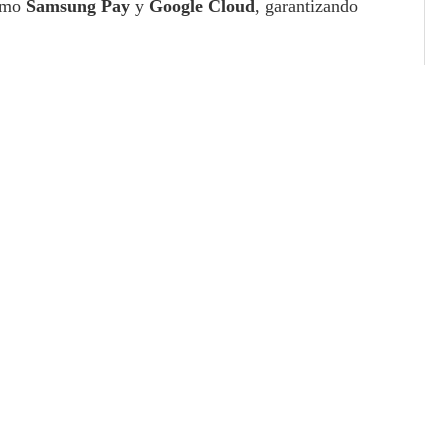
como
Samsung Pay
y
Google Cloud
, garantizando
rece asistencia rápida en caso de pérdida o robo
ivar alertas para cada
pago con tarjeta
, lo que les
entos en su cuenta.
ética, los servicios CMDs ofrecen a sus usuarios
nanzas en línea.