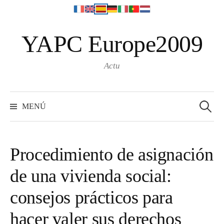
S
YAPC Europe2009
a
l
t
Actu
a
r
S
e
a
MENÚ
a
l
r
c
c
h
f
o
o
Procedimiento de asignación
r
n
:
de una vivienda social:
t
e
consejos prácticos para
n
i
hacer valer sus derechos