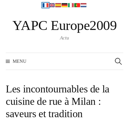
S
YAPC Europe2009
k
i
p
Actu
t
o
R
e
c
MENU
c
o
h
e
n
r
c
t
h
Les incontournables de la
e
e
r
cuisine de rue à Milan :
n
:
t
saveurs et tradition