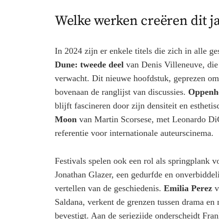
Welke werken creëren dit j
In 2024 zijn er enkele titels die zich in alle
Dune: tweede deel
van Denis Villeneuve, die
verwacht. Dit nieuwe hoofdstuk, geprezen om z
bovenaan de ranglijst van discussies.
Oppenh
blijft fascineren door zijn densiteit en estheti
Moon
van Martin Scorsese, met Leonardo DiC
referentie voor internationale auteurscinema.
Festivals spelen ook een rol als springplank 
Jonathan Glazer, een gedurfde en onverbiddeli
vertellen van de geschiedenis.
Emilia Perez
v
Saldana, verkent de grenzen tussen drama en m
bevestigt. Aan de seriezijde onderscheidt Fra