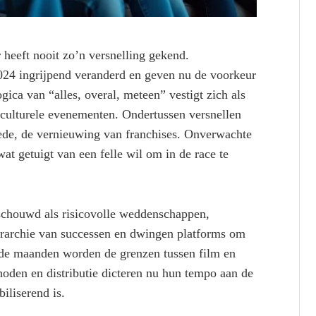
or heeft nooit zo’n versnelling gekend.
024 ingrijpend veranderd en geven nu de voorkeur
gica van “alles, overal, meteen” vestigt zich als
culturele evenementen. Ondertussen versnellen
oede, de vernieuwing van franchises. Onverwachte
at getuigt van een felle wil om in de race te
schouwd als risicovolle weddenschappen,
hiërarchie van successen en dwingen platforms om
an de maanden worden de grenzen tussen film en
hoden en distributie dicteren nu hun tempo aan de
biliserend is.