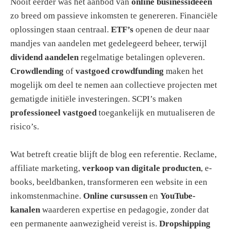
Nooit eerder was het aanbod van
online businessideeën
zo breed om passieve inkomsten te genereren. Financiële
oplossingen staan centraal.
ETF’s
openen de deur naar
mandjes van aandelen met gedelegeerd beheer, terwijl
dividend aandelen
regelmatige betalingen opleveren.
Crowdlending
of
vastgoed crowdfunding
maken het
mogelijk om deel te nemen aan collectieve projecten met
gematigde initiële investeringen. SCPI’s maken
professioneel vastgoed
toegankelijk en mutualiseren de
risico’s.
Wat betreft creatie blijft de blog een referentie. Reclame,
affiliate marketing,
verkoop van digitale producten
, e-
books, beeldbanken, transformeren een website in een
inkomstenmachine.
Online cursussen
en
YouTube-
kanalen
waarderen expertise en pedagogie, zonder dat
een permanente aanwezigheid vereist is.
Dropshipping