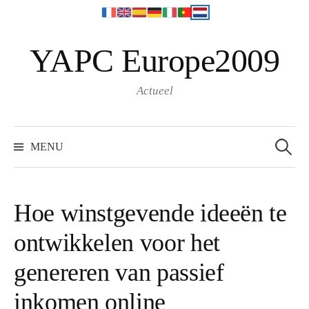
N
YAPC Europe2009
a
a
r
Actueel
i
n
S
e
h
MENU
a
o
r
c
u
h
f
d
o
Hoe winstgevende ideeën te
r
s
:
ontwikkelen voor het
p
r
genereren van passief
i
n
inkomen online