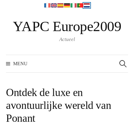
N
YAPC Europe2009
a
a
r
Actueel
i
n
S
e
h
MENU
a
o
r
c
u
h
f
d
o
Ontdek de luxe en
r
s
:
avontuurlijke wereld van
p
r
Ponant
i
n