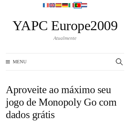
S
YAPC Europe2009
k
i
p
Atualmente
t
o
S
e
c
MENU
a
o
r
c
n
h
f
t
o
Aproveite ao máximo seu
r
e
:
jogo de Monopoly Go com
n
t
dados grátis