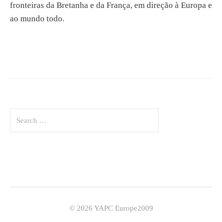
fronteiras da Bretanha e da França, em direção à Europa e
ao mundo todo.
S
e
a
r
c
h
f
o
r
© 2026 YAPC Europe2009
: