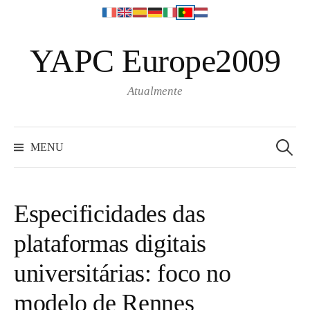
S
YAPC Europe2009
k
i
p
Atualmente
t
o
S
e
c
MENU
a
o
r
c
n
h
f
t
o
Especificidades das
r
e
:
plataformas digitais
n
t
universitárias: foco no
modelo de Rennes