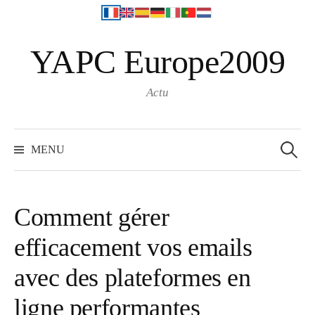
S
YAPC Europe2009
k
i
p
Actu
t
o
R
e
c
MENU
c
o
h
e
n
r
c
t
h
Comment gérer
e
e
r
efficacement vos emails
n
:
t
avec des plateformes en
ligne performantes