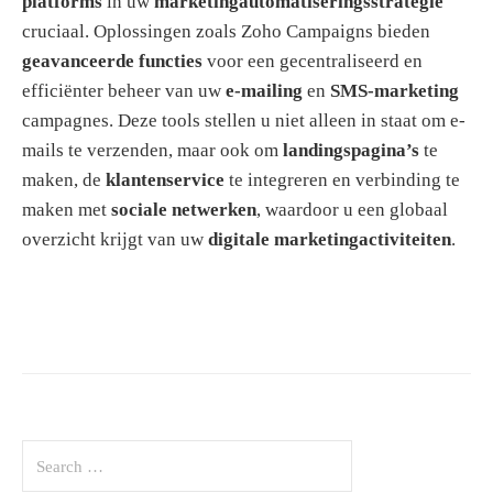
platforms
in uw
marketingautomatiseringsstrategie
cruciaal. Oplossingen zoals Zoho Campaigns bieden
geavanceerde functies
voor een gecentraliseerd en
efficiënter beheer van uw
e-mailing
en
SMS-marketing
campagnes. Deze tools stellen u niet alleen in staat om e-
mails te verzenden, maar ook om
landingspagina’s
te
maken, de
klantenservice
te integreren en verbinding te
maken met
sociale netwerken
, waardoor u een globaal
overzicht krijgt van uw
digitale marketingactiviteiten
.
S
e