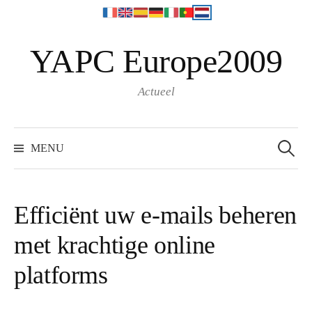
N
YAPC Europe2009
a
a
r
Actueel
i
n
S
e
h
MENU
a
o
r
c
u
h
f
d
o
Efficiënt uw e-mails beheren
r
s
:
met krachtige online
p
r
platforms
i
n