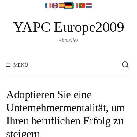
S
YAPC Europe2009
p
r
i
Aktuelles
n
g
S
e
e
MENÜ
a
z
r
c
u
h
f
m
o
Adoptieren Sie eine
r
I
:
Unternehmermentalität, um
n
h
Ihren beruflichen Erfolg zu
a
l
steigern