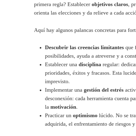
primera regla? Establecer
objetivos claros
, p
orienta las elecciones y da relieve a cada acci
Aquí hay algunos palancas concretas para fort
Descubrir las creencias limitantes
que f
posibilidades, ayuda a atreverse y a cons
Establecer una
disciplina
regular: dedica
prioridades, éxitos y fracasos. Esta luci
imprevisto.
Implementar una
gestión del estrés
activ
desconexión: cada herramienta cuenta pa
la
motivación
.
Practicar un
optimismo
lúcido. No se tra
adquirida, el enfrentamiento de riesgos 