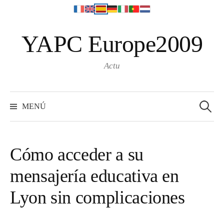
S
YAPC Europe2009
a
l
t
Actu
a
r
S
e
a
MENÚ
a
l
r
c
c
h
f
o
o
Cómo acceder a su
r
n
:
mensajería educativa en
t
e
Lyon sin complicaciones
n
i