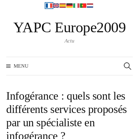
S
YAPC Europe2009
k
i
p
Actu
t
o
R
e
c
MENU
c
o
h
e
n
r
c
t
h
Infogérance : quels sont les
e
e
r
différents services proposés
n
:
t
par un spécialiste en
infogérance ?