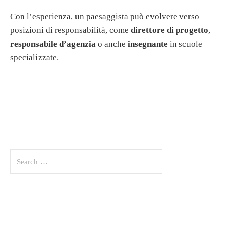
Con l’esperienza, un paesaggista può evolvere verso
posizioni di responsabilità, come
direttore di progetto
,
responsabile d’agenzia
o anche
insegnante
in scuole
specializzate.
S
e
a
r
c
h
f