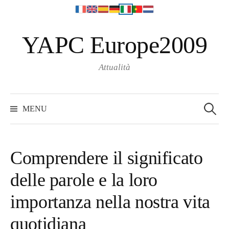
S
YAPC Europe2009
k
i
p
Attualità
t
o
S
e
c
MENU
a
o
r
c
n
h
f
t
o
Comprendere il significato
r
e
:
delle parole e la loro
n
t
importanza nella nostra vita
quotidiana