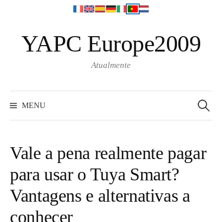
S
YAPC Europe2009
k
i
p
Atualmente
t
o
S
e
c
MENU
a
o
r
c
n
h
f
t
o
Vale a pena realmente pagar
r
e
:
para usar o Tuya Smart?
n
t
Vantagens e alternativas a
conhecer