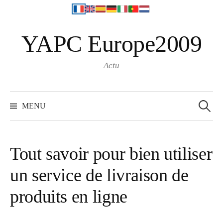
S
YAPC Europe2009
k
i
p
Actu
t
o
R
e
c
MENU
c
o
h
e
n
r
c
t
h
Tout savoir pour bien utiliser
e
e
r
un service de livraison de
n
:
t
produits en ligne