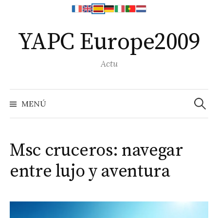
Saltar
YAPC Europe2009
al
contenido
Actu
Search
for:
MENÚ
Msc cruceros: navegar
entre lujo y aventura