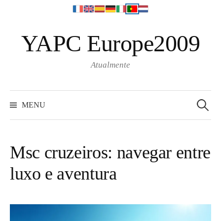
S
YAPC Europe2009
k
i
p
Atualmente
t
o
S
e
c
MENU
a
o
r
c
n
h
f
t
o
Msc cruzeiros: navegar entre
r
e
:
luxo e aventura
n
t