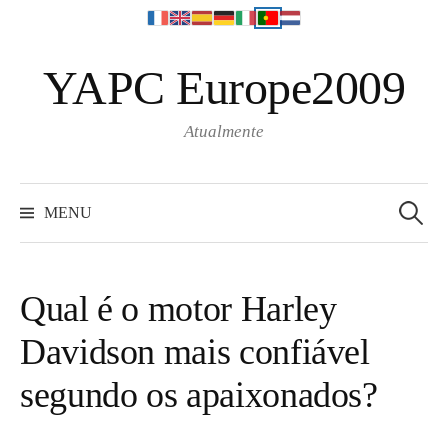
S
YAPC Europe2009
k
i
p
Atualmente
t
o
S
e
c
MENU
a
o
r
c
n
h
f
t
o
Qual é o motor Harley
r
e
:
Davidson mais confiável
n
t
segundo os apaixonados?